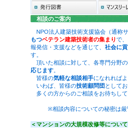
相談のご案内
NPO法人建築技術支援協会（通称
もつ
ベテラン建築技術者の集まり
で、
報発信・支援などを通じて、
社会に貢
す。
頂いた相談に対して、各専門分野の
応じます
。
皆様の
気軽な相談相手
になれればよ
いわば、皆様の
技術顧問団
としてお
多くの方からのご相談をお待ちして
※相談内容についての秘密は厳
＜マンションの大規模改修等について