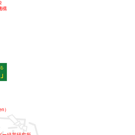
会
機構
en）
ダー経営研究所