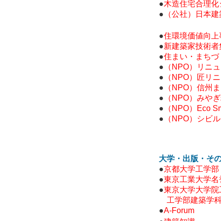
●
木造住宅合理化
●
（公社）日本建
●
住環境価値向上
●
新建築家技術者
●
住まい・まちづ
●
（NPO）リニ
●
（NPO）匠リ
●
（NPO）信州
●
（NPO）みや
●
（NPO）Eco S
●
（NPO）シビ
大学・出版・そ
●
京都大学工学部
●
東京工業大学名
●
東京大学大学院
工学部建築学
●
A-Forum