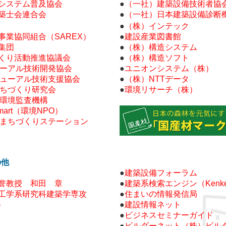
システム普及協会
●
（一社）建築設備技術者協
築士会連合会
●
（一社）日本建築設備診断
●
（株）インテック
事業協同組合（SAREX）
●
建設産業図書館
集団
●
（株）構造システム
くり活動推進協議会
●
（株）構造ソフト
ューアル技術開発協会
●
ユニオンシステム（株）
ニューアル技術支援協会
●
（株）NTTデータ
まちづくり研究会
●
環境リサーチ（株）
ぎ環境監査機構
mart（環境NPO）
ルまちづくりステーション
の他
●
建築設備フォーラム
誉教授 和田 章
●
建築系検索エンジン（Kenk
工学系研究科建築学専攻
●
住まいの情報発信局
科
●
建設情報ネット
●
ビジネスセミナーガイド
●
ビルダーネット（株）ビル