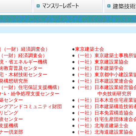
a（（一財）経済調査会）
●
東京建築士会
（一財）経済調査会）
●
（一社）東京建築士事務所
境・省エネルギー機構
●
（一社）東京建設業協会
術教育普及センター
●
（一社）日本建築学会
宅・木材技術センター
●
（一社）東京都中小建設業
発構想研究所
●
（一社）日本建設業連合会
（一財）住宅保証支援機構）
●
（一社）日本建設業経営協
ｫｰﾑ・紛争処理支援センター
中央技術研究所
築センター
●
（一社）日本木造住宅産業
ングアンドコミュニティ財団
●
（一社）日本建築構造技術者
リビング
●
（一社）日本免震構造協会
験センター
●
（一社）住宅生産団体連合
支援機構
●
（一社）北海道建築士会
ナー倶楽部
●
（一社）北海道建設業協会