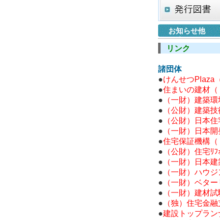
お知らせ他
リンク
諸団体
●
けんせつPlaz
●
住まいの建材（
●
（一財）建築環
●
（公財）建築技
●
（公財）日本住
●
（一財）日本開
●
住宅保証機構（
●
（公財）住宅ﾘﾌ
●
（一財）日本建
●
（一財）ハウジ
●
（一財）ベター
●
（一財）建材試
●
（独）住宅金融
●
建設トップラン