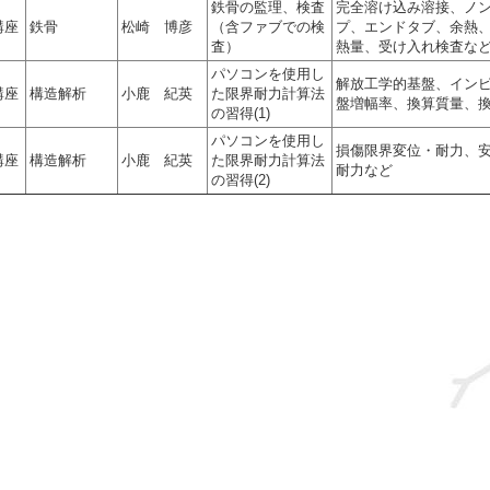
鉄骨の監理、検査
完全溶け込み溶接、ノ
講座
鉄骨
松崎 博彦
（含ファブでの検
プ、エンドタブ、余熱
査）
熱量、受け入れ検査な
パソコンを使用し
解放工学的基盤、イン
講座
構造解析
小鹿 紀英
た限界耐力計算法
盤増幅率、換算質量、
の習得(1)
パソコンを使用し
損傷限界変位・耐力、
講座
構造解析
小鹿 紀英
た限界耐力計算法
耐力など
の習得(2)