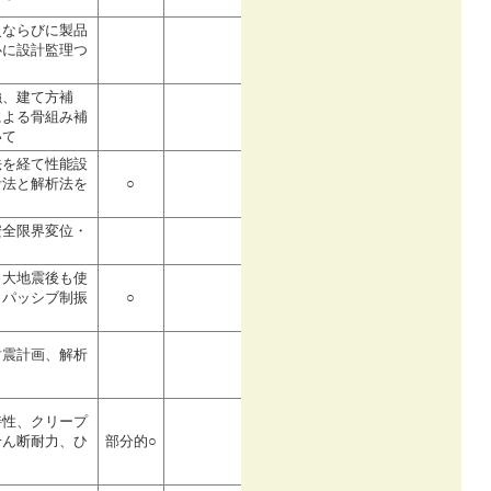
史ならびに製品
心に設計監理つ
強、建て方補
による骨組み補
いて
法を経て性能設
計法と解析法を
○
安全限界変位・
、大地震後も使
、パッシブ制振
○
耐震計画、解析
特性、クリープ
せん断耐力、ひ
部分的○