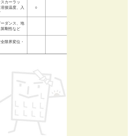
ンスカーラッ
、溶接温度、入
○
ど
ピーダンス、地
換算剛性など
安全限界変位・