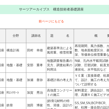
サーツアーカイブス 構造技術者基礎講座
前ページにもどる
分野
講師名
題 名
概 
再現期間、風力係数、
建築基準法による
講座
構造計画
田村 幸雄
数、地表面粗度区分、
風荷重、積雪荷重
深、等価単位積雪重量
地盤調査報告書の
N値、孔内水平載荷試験
講座
地盤・基礎
安部 重孝
見方、調査結果の
試験、圧密試験、鉛直
利用法
液状化、水平抵抗など
ＶＥ案（直接基礎、杭
講座
地盤・基礎
加瀬 善弥
基礎計画の考え方
て、設計、施工の考え
ついて説明する
高強度コンクリー
材料選定、調合設計、
講座
Rｺﾝｸﾘｰﾄ
加賀 秀治
トの施工
理、高層ＲＣ施工ビデ
(鉄骨1)材料の特
SS,SM,SN,BCP/B
講座
鉄骨
池田 博俊
性、溶接、設計の
材、柱脚・接合部の設