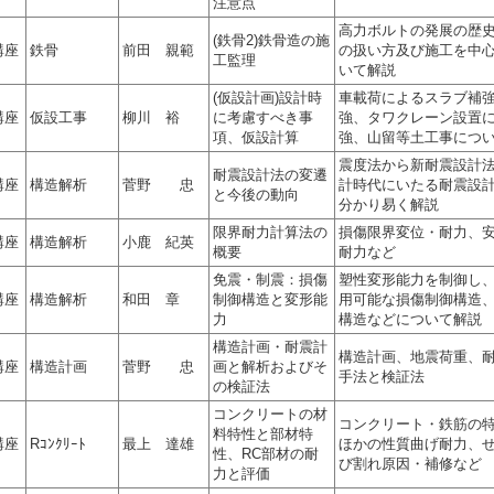
注意点
高力ボルトの発展の歴
(鉄骨2)鉄骨造の施
講座
鉄骨
前田 親範
の扱い方及び施工を中
工監理
いて解説
(仮設計画)設計時
車載荷によるスラブ補
講座
仮設工事
柳川 裕
に考慮すべき事
強、タワクレーン設置
項、仮設計算
強、山留等土工事につ
震度法から新耐震設計
耐震設計法の変遷
講座
構造解析
菅野 忠
計時代にいたる耐震設
と今後の動向
分かり易く解説
限界耐力計算法の
損傷限界変位・耐力、
講座
構造解析
小鹿 紀英
概要
耐力など
免震・制震：損傷
塑性変形能力を制御し
講座
構造解析
和田 章
制御構造と変形能
用可能な損傷制御構造
力
構造などについて解説
構造計画・耐震計
構造計画、地震荷重、
講座
構造計画
菅野 忠
画と解析およびそ
手法と検証法
の検証法
コンクリートの材
コンクリート・鉄筋の
料特性と部材特
講座
Rｺﾝｸﾘｰﾄ
最上 達雄
ほかの性質曲げ耐力、
性、RC部材の耐
び割れ原因・補修など
力と評価