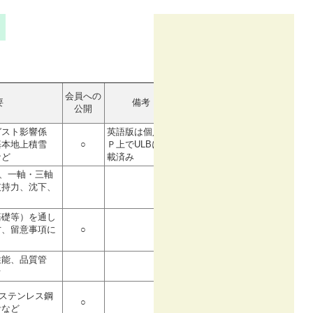
会員への
要
備考
公開
ガスト影響係
英語版は個人Ｈ
基本地上積雪
○
Ｐ上でULBに掲
など
載済み
、一軸・三軸
支持力、沈下、
基礎等）を通し
方、留意事項に
○
性能、品質管
オ
CR、ステンレス鋼
○
計など